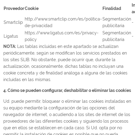
I
Proveedor
Cookie
Finalidad
a
http://www.smartclip.com/es/política-
Segmentación
Smartclip
-
de-privacidad
publicitaria
https://www.ligatus.com/es/privacy-
Segmentación
Ligatus
-
policy
publicitaria
NOTA:
Las tablas incluidas en este apartado se actualizan
periódicamente, según se modifican los servicios prestados en
los sites SLIB. No obstante, puede ocurrir que, durante la
actualización, ocasionalmente, dichas tablas no incluyan una
cookie concreta y de finalidad análoga a alguna de las cookies
incluidas en las mismas.
4. Cómo se pueden configurar, deshabilitar o eliminar las cookies
Ud. puede permitir, bloquear o eliminar las cookies instaladas en
su equipo mediante la configuración de las opciones del
navegador de internet, o acudiendo a los sites de internet de los
proveedores de las diferentes cookies y siguiendo los procesos
que en ellos se establecen en cada caso. Si Ud. opta por no
permitir la instalación de cookies es posible que no pueda