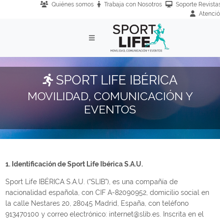
Quiénes somos
Trabaja con Nosotros
Soporte Revistas
Atenció
SPORT LIFE IBÉRICA
MOVILIDAD, COMUNICACIÓN Y
EVENTOS
1. Identificación de Sport Life Ibérica S.A.U.
Sport Life IBÉRICA S.A.U. (“SLIB”), es una compañía de
nacionalidad española, con CIF A-82090952, domicilio social en
la calle Nestares 20, 28045 Madrid, España, con teléfono
913470100 y correo electrónico: internet@slib.es. Inscrita en el