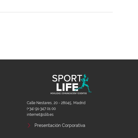
Calle Nestares, 20 - 28045, Madrid
(+34) 91-347 01 00
internet@slib.es
Presentación Corporativa