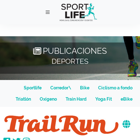
PUBLICACIONES
DEPORTES
Sportlife
Corredor\
Bike
Ciclismo a fondo
Triatlón
Oxígeno
Train Hard
Yoga Fit
eBike